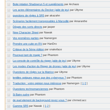
Boite intiation Shadowrun 5 et suppléments
par Archaos
Les actes élémentaires du Decker (aide de jeu)
par Ultyme
questions de règles à SR5
par akazahn
Scénarios facilement transposables à Marseille
par Amaranthe
Dégats des sorts directs
par jasper
New Character Sheet
par Nawak
Vos premières parties
par Namergon
Prendre une cuite en RV
par HanDro
Critique de la 5ème édition
par snakeface
Pourquoi tant de magie ?
par Phantom
La console de contrôle du rigger (aide de jeu)
par Ultyme
Les modes d'action du Rigger de drones (aide de jeu)
par Ultyme
Questions de règles sur la Matrice
par Ultyme
lentilles optiques mieux que des cyberyeux ?
par Phantom
Traduction : votre opinion nous intéresse
par Namergon
[
1
2
]
Questions technomanciennes
par Phantom
Si Baire ouère
par Phantom
de quel element de background revez-vous ?
par chrmed.acc
Gamme SR5
par Nawak
[
1
2
]