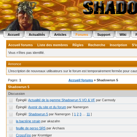
Accueil
Actualités
Articles
Forums
Support
Wiki
Accueil forums
Liste des membres
Règles
Recherche
Inscription
S’i
Vous n’êtes pas identifié.
Annonce
L’inscription de nouveaux utilisateurs sur le forum est temporairement fermée pour ca
Pages:
1
Accueil forums
» Shadowrun 5
Shadowrun 5
Discussion
Épinglé:
Actualité de la gamme Shadowrun 5 VO & VF
par Carmody
Épinglé:
Avenir du site et du forum
par Namergon
Épinglé:
Shadowrun 5
par Namergon
[
1
2
3
…
11
]
la bactérie strain
par akazahn
feuille de perso SR5
par Archaos
CrossFire
par Kromtiger