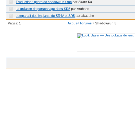
Traduction : genre de shadowrun / run
par Skarn Ka
La création de personnage dans SR5
par Archaos
comparatif des implants de SR4A et SR5
par akazahn
Pages:
1
Accueil forums
» Shadowrun 5