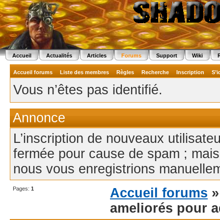
Accueil
Actualités
Articles
Forums
Support
Wiki
Accueil forums
Liste des membres
Règles
Recherche
Inscription
S’i
Vous n’êtes pas identifié.
Annonce
L’inscription de nouveaux utilisate
fermée pour cause de spam ; mais
nous vous enregistrions manuellem
Pages:
1
Accueil forums
ameliorés pour a