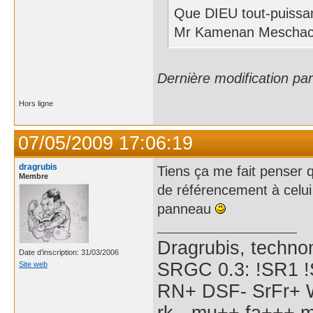
Que DIEU tout-puissan
Mr Kamenan Mescha
Dernière modification pa
Hors ligne
07/05/2009 17:06:19
dragrubis
Tiens ça me fait penser 
Membre
de référencement à celui 
panneau
Dragrubis, technom
Date d’inscription: 31/03/2006
SRGC 0.3: !SR1 !
Site web
RN+ DSF- SrFr+ W
rk-- mu++ fa+++ m