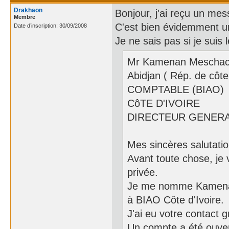
Drakhaon
Bonjour, j'ai reçu un me
Membre
C'est bien évidemment 
Date d’inscription: 30/09/2008
Je ne sais pas si je suis 
Mr Kamenan Mescha
Abidjan ( Rép. de côte 
COMPTABLE (BIAO)
CôTE D'IVOIRE
DIRECTEUR GENERA
Mes sincères salutati
Avant toute chose, je 
privée.
Je me nomme Kamenan
à BIAO Côte d'Ivoire.
J'ai eu votre contact 
Un compte a été ouver