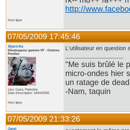
http://www.facebo
Hors ligne
07/05/2009 17:45:46
Skarn Ka
L'utilisateur en question 
Développeur gamme VF - Ombres
Portées
"Me suis brûlé le 
micro-ondes hier 
un ratage de deadl
-Nam, taquin
Lieu: Gaza, Palestine
Date d’inscription: 18/04/2005
Hors ligne
07/05/2009 21:33:26
Jorel