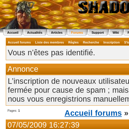
Accueil
Actualités
Articles
Forums
Support
Wiki
Accueil forums
Liste des membres
Règles
Recherche
Inscription
S’i
Vous n’êtes pas identifié.
Annonce
L’inscription de nouveaux utilisate
fermée pour cause de spam ; mais
nous vous enregistrions manuellem
Pages:
1
Accueil forums
07/05/2009 16:27:39