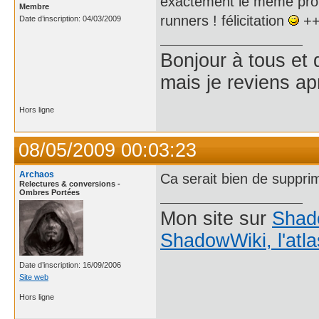
exactement le même prob
Membre
runners ! félicitation
++
Date d’inscription: 04/03/2009
Bonjour à tous et 
mais je reviens ap
Hors ligne
08/05/2009 00:03:23
Archaos
Ca serait bien de supprim
Relectures & conversions -
Ombres Portées
Mon site sur
Shad
ShadowWiki, l'atl
Date d’inscription: 16/09/2006
Site web
Hors ligne