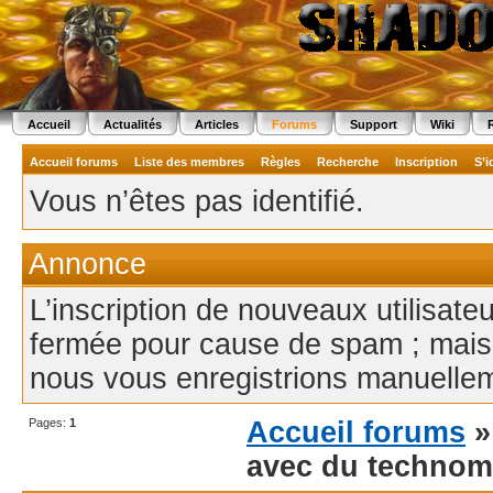
Accueil
Actualités
Articles
Forums
Support
Wiki
Accueil forums
Liste des membres
Règles
Recherche
Inscription
S’i
Vous n’êtes pas identifié.
Annonce
L’inscription de nouveaux utilisate
fermée pour cause de spam ; mais
nous vous enregistrions manuellem
Pages:
1
Accueil forums
avec du technom