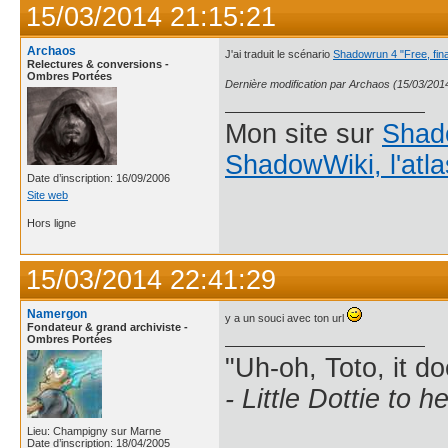
15/03/2014 21:15:21
Archaos
J'ai traduit le scénario
Shadowrun 4 "Free, fina
Relectures & conversions -
Ombres Portées
Dernière modification par Archaos (15/03/201
Mon site sur
Shad
ShadowWiki, l'atl
Date d’inscription: 16/09/2006
Site web
Hors ligne
15/03/2014 22:41:29
Namergon
y a un souci avec ton url
Fondateur & grand archiviste -
Ombres Portées
"Uh-oh, Toto, it d
- Little Dottie to 
Lieu: Champigny sur Marne
Date d’inscription: 18/04/2005