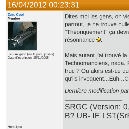
16/04/2012 00:23:31
Zero Cool
Dites moi les gens, on vi
Membre
partout, je ne trouve null
"Théoriquement" ça devra
résonnance
.
Mais autant j'ai trouvé l
Lieu: Avignon (oui le pont, je sais)
Date d’inscription: 25/11/2005
Technomanciens, nada. Pa
truc ? Ou alors est-ce qu
qu'ils invoquent...Euh...
Dernière modification pa
SRGC (Version: 
B? UB- IE LST(SrF
Hors ligne