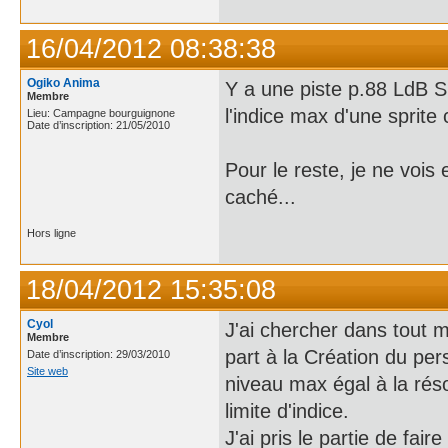
16/04/2012 08:38:38
Ogiko Anima
Y a une piste p.88 LdB S
Membre
l'indice max d'une sprit
Lieu: Campagne bourguignone
Date d’inscription: 21/05/2010
Pour le reste, je ne vois 
caché...
Hors ligne
18/04/2012 15:35:08
Cyol
J'ai chercher dans tout
Membre
part à la Création du pers
Date d’inscription: 29/03/2010
Site web
niveau max égal à la rés
limite d'indice.
J'ai pris le partie de fa