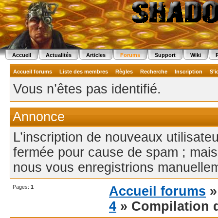
Accueil
Actualités
Articles
Forums
Support
Wiki
Accueil forums
Liste des membres
Règles
Recherche
Inscription
S’i
Vous n’êtes pas identifié.
Annonce
L’inscription de nouveaux utilisate
fermée pour cause de spam ; mais
nous vous enregistrions manuellem
Pages:
1
Accueil forums
4
» Compilation d