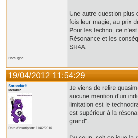
Une autre question plus o
fois leur magie, au prix 
Pour les techno, ce n'est
Résonance et les conséqu
SR4A.
Hors ligne
19/04/2012 11:54:29
Sorondàrë
Je viens de relire quasim
Membre
aucune mention d'un indi
limitation est le technodr
est supérieur à la résona
grand".
Date d’inscription: 11/02/2010
Du coup, soit on joue la