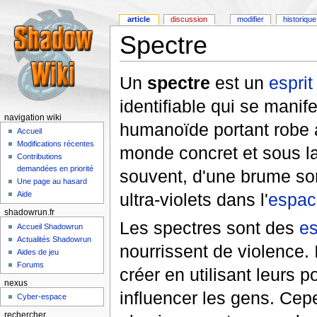
article
discussion
modifier
historique
Spectre
Un
spectre
est un
esprit
identifiable qui se mani
navigation wiki
humanoïde portant robe 
Accueil
Modifications récentes
monde concret et sous la
Contributions
demandées en priorité
souvent, d'une brume so
Une page au hasard
Aide
ultra-violets dans l'
espac
shadowrun.fr
Les spectres sont des
es
Accueil Shadowrun
Actualités Shadowrun
nourrissent de violence.
Aides de jeu
Forums
créer en utilisant leurs p
nexus
influencer les gens. Cep
Cyber-espace
rechercher