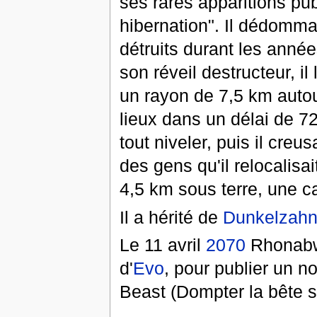
ses rares apparitions pub
hibernation". Il dédomma
détruits durant les ann
son réveil destructeur, i
un rayon de 7,5 km autou
lieux dans un délai de 72
tout niveler, puis il creu
des gens qu'il relocalisa
4,5 km sous terre, une ca
Il a hérité de
Dunkelzah
Le 11 avril
2070
Rhonabwy
d'
Evo
, pour publier un 
Beast (Dompter la bête 