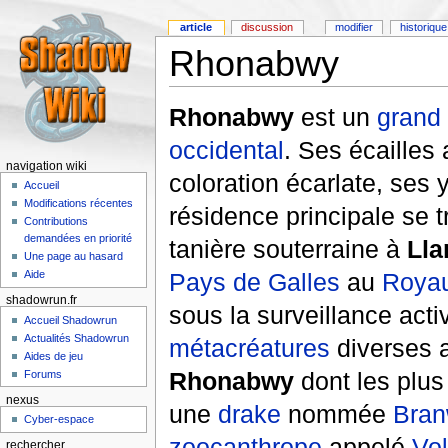
article
discussion
modifier
historique
Rhonabwy
Rhonabwy
est un
grand
occidental
. Ses écailles
navigation wiki
coloration écarlate, ses 
Accueil
Modifications récentes
résidence principale se 
Contributions
demandées en priorité
tanière souterraine à
Lla
Une page au hasard
Aide
Pays de Galles
au
Roya
shadowrun.fr
sous la surveillance acti
Accueil Shadowrun
Actualités Shadowrun
métacréatures
diverses a
Aides de jeu
Rhonabwy
dont les plu
Forums
nexus
une
drake
nommée
Bra
Cyber-espace
zoocanthrope
appelé
Vo
rechercher