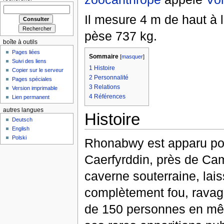
Il mesure 4 m de haut à 
pèse 737 kg.
boîte à outils
Pages liées
Sommaire
[
masquer
]
Suivi des liens
1
Histoire
Copier sur le serveur
2
Personnalité
Pages spéciales
3
Relations
Version imprimable
4
Références
Lien permanent
autres langues
Histoire
Deutsch
English
Polski
Rhonabwy est apparu pour
Caerfyrddin, près de Ca
caverne souterraine, laiss
complètement fou, ravag
de 150 personnes en mêm