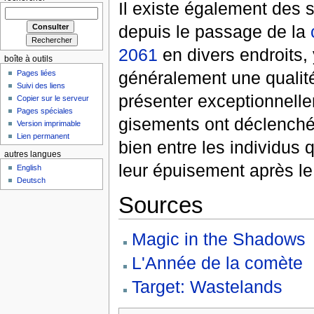
Il existe également des 
depuis le passage de la
2061
en divers endroits, 
boîte à outils
généralement une qualité
Pages liées
Suivi des liens
présenter exceptionnelle
Copier sur le serveur
Pages spéciales
gisements ont déclenché 
Version imprimable
Lien permanent
bien entre les individus 
autres langues
leur épuisement après l
English
Deutsch
Sources
Magic in the Shadows
L'Année de la comète
Target: Wastelands