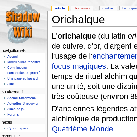
article
discussion
modifier
historique
Orichalque
L'
orichalque
(du latin
or
de cuivre, d'or, d'argent
navigation wiki
l'usage de l'
enchanteme
Accueil
Modifications récentes
focus
magiques
. La vale
Contributions
demandées en priorité
temps de rituel alchimiq
Une page au hasard
Aide
une unité, soit une diza
shadowrun.fr
très coûteuse (environ 
Accueil Shadowrun
Actualités Shadowrun
D'anciennes légendes att
Aides de jeu
Forums
alchimique de production
nexus
Quatrième Monde
.
Cyber-espace
rechercher