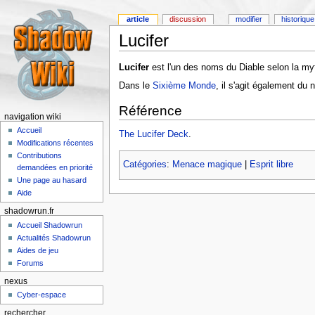
article
discussion
modifier
historique
Lucifer
Lucifer
est l'un des noms du Diable selon la myt
Dans le
Sixième Monde
, il s'agit également du 
Référence
navigation wiki
Accueil
The Lucifer Deck
.
Modifications récentes
Contributions
Catégories
:
Menace magique
|
Esprit libre
demandées en priorité
Une page au hasard
Aide
shadowrun.fr
Accueil Shadowrun
Actualités Shadowrun
Aides de jeu
Forums
nexus
Cyber-espace
rechercher