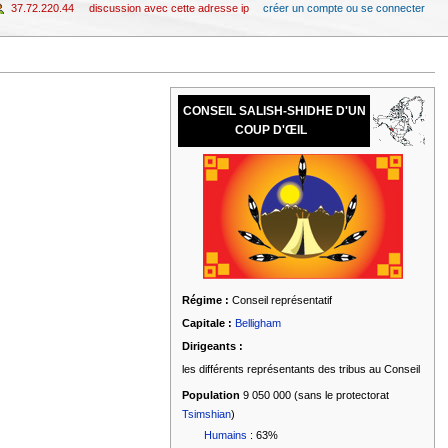
37.72.220.44
discussion avec cette adresse ip
créer un compte ou se connecter
CONSEIL SALISH-SHIDHE D'UN
COUP D'ŒIL
|
Régime :
Conseil représentatif
Capitale :
Belligham
Dirigeants :
les différents représentants des tribus au Conseil
Population
9 050 000 (sans le protectorat
Tsimshian
)
Humains
: 63%