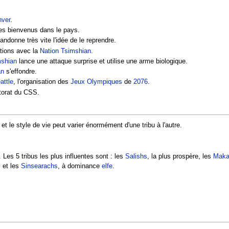
nver
.
es bienvenus dans le pays.
ndonne très vite l'idée de le reprendre.
ations avec la
Nation Tsimshian
.
mshian
lance une attaque surprise et utilise une arme biologique.
an
s'effondre.
attle
, l'organisation des
Jeux Olympiques
de
2076
.
torat du CSS.
t le style de vie peut varier énormément d'une tribu à l'autre.
Les 5 tribus les plus influentes sont : les
Salishs
, la plus prospère, les
Maka
l
et les
Sinsearachs
, à dominance
elfe
.