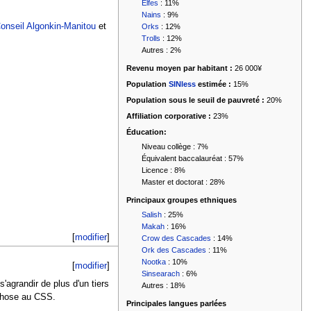
Elfes
: 11%
Nains
: 9%
onseil Algonkin-Manitou
et
Orks
: 12%
Trolls
: 12%
Autres : 2%
Revenu moyen par habitant :
26 000¥
Population
SINless
estimée :
15%
Population sous le seuil de pauvreté :
20%
Affiliation corporative :
23%
Éducation:
Niveau collège : 7%
Équivalent baccalauréat : 57%
Licence : 8%
Master et doctorat : 28%
Principaux groupes ethniques
Salish
: 25%
Makah
: 16%
[
modifier
]
Crow des Cascades
: 14%
Ork des Cascades
: 11%
Nootka
: 10%
[
modifier
]
Sinsearach
: 6%
'agrandir de plus d'un tiers
Autres : 18%
 chose au CSS.
Principales langues parlées