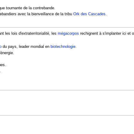
que tournante de la contrebande.
rebandiers avec la bienveillance de la tribu
Ork des Cascades
.
 les lois d'extraterritorialité, les
mégacorpos
rechignent à s'implanter ici et 
o
du pays, leader mondial en
biotechnologie
.
'énergie.
ues.
.