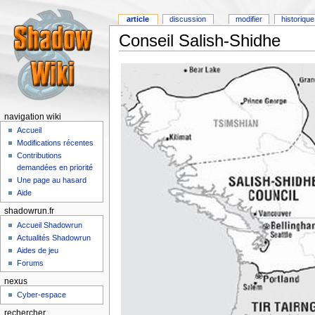
article
discussion
modifier
historique
Conseil Salish-Shidhe
navigation wiki
Accueil
Modifications récentes
Contributions
demandées en priorité
Une page au hasard
Aide
shadowrun.fr
Accueil Shadowrun
Actualités Shadowrun
Aides de jeu
Forums
nexus
Cyber-espace
rechercher