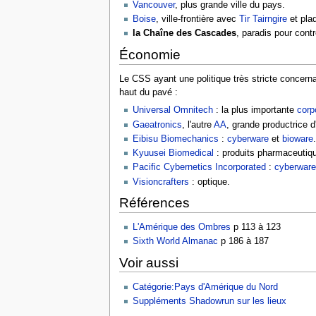
Vancouver
, plus grande ville du pays.
Boise
, ville-frontière avec
Tir Tairngire
et pla
la Chaîne des Cascades
, paradis pour cont
Économie
Le CSS ayant une politique très stricte concernant
haut du pavé :
Universal Omnitech
: la plus importante
corp
Gaeatronics
, l'autre
AA
, grande productrice d
Eibisu Biomechanics
:
cyberware
et
bioware
.
Kyuusei Biomedical
: produits pharmaceutiq
Pacific Cybernetics Incorporated
:
cyberware
Visioncrafters
: optique.
Références
L'Amérique des Ombres
p 113 à 123
Sixth World Almanac
p 186 à 187
Voir aussi
Catégorie:Pays d'Amérique du Nord
Suppléments Shadowrun sur les lieux