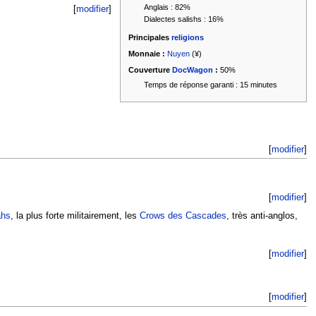
Anglais : 82%
[
modifier
]
Dialectes salishs : 16%
Principales
religions
Monnaie :
Nuyen
(¥)
Couverture
DocWagon
:
50%
Temps de réponse garanti : 15 minutes
[
modifier
]
[
modifier
]
hs
, la plus forte militairement, les
Crows des Cascades
, très anti-anglos,
[
modifier
]
[
modifier
]