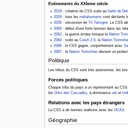
Evénements du XXIeme siècle
2018
: création du CSS suite au
traité de De
2029
: tous les
métahumains
sont déclarés l
2035
: sécession de
Tir Tairngire
. Le CSS aba
2060
: début d'une forte tension dans les rel
2062
: la guerre éclate lorsque la
Nation Tsi
2064
: suite au
Crash 2.0
, la
Nation Tsimshi
2066
: le CSS gagne, conjointement avec
Se
2067
: la
Nation Tsimshian
devient un protec
Politique
Les tribus du CSS sont très autonomes, les lois e
Forces politiques
Chaque tribu du pays a un représentant au CSS. 
les
Orks des Cascades
, à dominance
ork
et
trol
Relations avec les pays étrangers
Le CSS a de bonnes realtions avec les
UCAS
.
Géographie