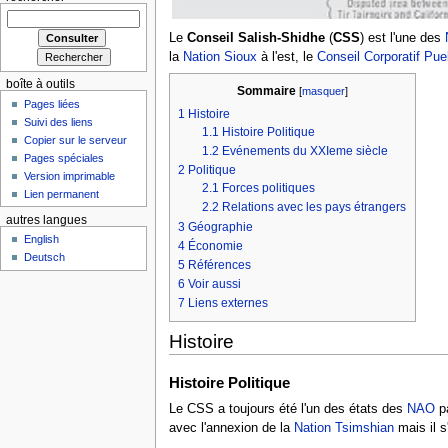
Le
Conseil Salish-Shidhe
(
CSS
) est l'une des
la
Nation Sioux
à l'est, le
Conseil Corporatif Pue
boîte à outils
Sommaire
[
masquer
]
Pages liées
1
Histoire
Suivi des liens
1.1
Histoire Politique
Copier sur le serveur
1.2
Evénements du XXIeme siècle
Pages spéciales
2
Politique
Version imprimable
2.1
Forces politiques
Lien permanent
2.2
Relations avec les pays étrangers
autres langues
3
Géographie
English
4
Économie
Deutsch
5
Références
6
Voir aussi
7
Liens externes
Histoire
Histoire Politique
Le CSS a toujours été l'un des états des
NAO
pa
avec l'annexion de la
Nation Tsimshian
mais il s