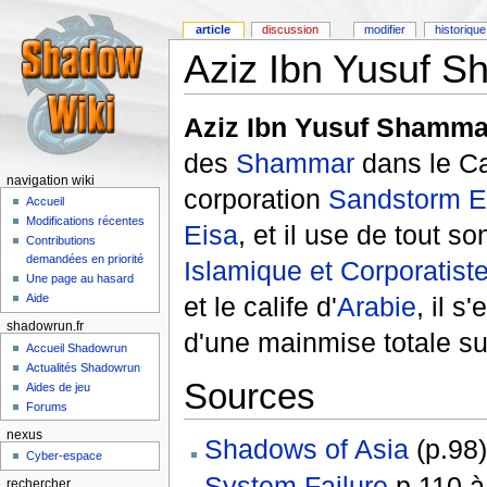
article
discussion
modifier
historique
Aziz Ibn Yusuf 
Aziz Ibn Yusuf Shamma
des
Shammar
dans le Cal
navigation wiki
corporation
Sandstorm E
Accueil
Modifications récentes
Eisa
, et il use de tout s
Contributions
demandées en priorité
Islamique et Corporatist
Une page au hasard
Aide
et le calife d'
Arabie
, il 
shadowrun.fr
d'une mainmise totale su
Accueil Shadowrun
Actualités Shadowrun
Sources
Aides de jeu
Forums
nexus
Shadows of Asia
(p.98)
Cyber-espace
System Failure
p 110 à
rechercher