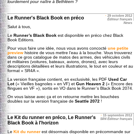
lourdement pour naître à Bethléem ?
·
29 octobre 2012
Le Runner's Black Book en préco
Éditeur français
News
Salut à tous,
Le
Runner’s Black Book
est disponible en préco chez Black
Book Editions.
Pour vous faire une idée, nous vous avons concocté
une petite
preview
histoire de vous mettre l’eau à la bouche. Vous trouverez
dans ce gros catalogue de matos des armes, des véhicules civils
et militaires (voitures, bateaux, avions, drones), avec leurs
descriptions détaillées et leurs illustrations, le tout en couleur et au
format « SR4A ».
La version française contient, en exclusivité, les
PDF
Used Car
Lot
(« Vieilles bagnoles » en VF) et
Gun Heaven 2
(« Encore des
flingues en VF »), sortis en VO dans le Runner’s Black Book 2074.
On vous laisse avec ça et on retourne mettre les bouchées
doubles sur la version française de
Seattle 2072
!
·
15 septembre 2012
Le Kit du runner en préco, Le Runner's
SR4 Éditeur français
Black Book à l'horizon
Le
Kit du runner
est désormais disponible en précommande sur