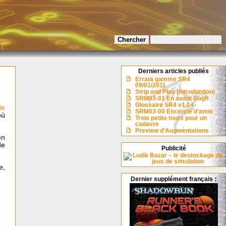
Derniers articles publiés
Errata gamme SR4
09/01/2011
Strip and Play (Introduction)
SRM03-01 En avant Gogh
Glossaire SR4 v1.14
de
SRM03-00 Encerclé d'amis
où
Trois petits tours pour un
cadavre
Preview d'Augmentations
en
de
Publicité
e,
Dernier supplément français :