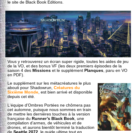
le site de Black Book Editions.
Vous y retrouverez un écran super rigide, toutes les aides de jeu
de la VO, et des bonus VF (les deux premiers épisodes de la
saison 4 des
Missions
et le supplément
Planques
, paru en VO
en
PDF
).
Le supplément sur les métacréatures le plus
abouti pour Shadowrun,
Créatures du
Sixième Monde
, est bien arrivé et disponible
depuis cet été.
L‘équipe d’Ombres Portées ne chômera pas
cet automne, puisque nous sommes en train
de mettre les dernières touches à la version
française du
Runner’s Black Book
, une
compilation d’armes, de véhicules et de
drones, et aurons bientôt terminé la traduction
de
Seattle 2072
, le guide ultime tout en