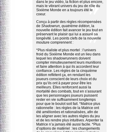
dans le jeu vidéo, la fiction et plus encore,
mais le vibrant univers du jeu de rôle du
Sixième Monde en a toujours été le
coeur.
Conçu à partir des règles récompensées
de
Shadowrun, quatrième édition
, la
nouvelle édition fait avancer le jeu tout en
préservant le plaisir qui lui a assuré sa
longévité. Les points clefs de la nouvelle
mouture comprennent :
*Plus réaliste et plus mortel : l’univers
froid du Sixième Monde est un lieu dans
lequel les shadowrunners doivent
compter minutieusement leurs munitions
et faire attention à qui ils accordent leur
confiance. Les règles de la cinquième
édition reflètent ça, en rendant les
joueurs conscient de leurs choix et du
prix qu’ils ont à payer pour être les
meilleurs. Elles renforcent aussi la
mortalité des combats, tout en s’assurant
que les personnages joueurs puissent
rester en vie suffisamment longtemps
pour que le boulot soit fait. *Matrice plus
rationnelle : les règles de la Matrice ont
été améliorées et rationalisées, afin de
les aligner avec les autres règles du jeu
et de les rendre plus intuitives. Arpenter la
Matrice n’a jamais été aussi facile. *Plus
d’options de matériel : les changements