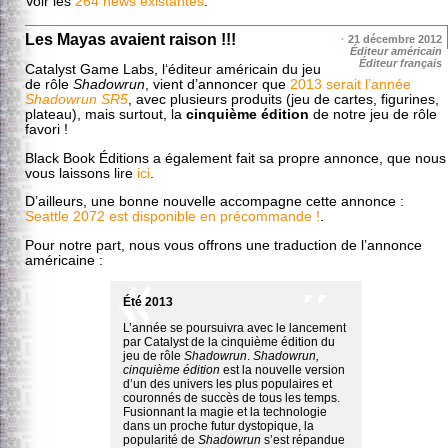
Voir les
264 news existantes
.
Les Mayas avaient raison !!!
·
21 décembre 2012
Éditeur américain
Éditeur français
Catalyst Game Labs, l‘éditeur américain du jeu
de rôle
Shadowrun
, vient d’annoncer que
2013 serait l’année
Shadowrun SR5
, avec plusieurs produits (jeu de cartes, figurines,
plateau), mais surtout, la
cinquième édition
de notre jeu de rôle
favori !
Black Book Éditions a également fait sa propre annonce, que nous
vous laissons lire
ici
.
D’ailleurs, une bonne nouvelle accompagne cette annonce :
Seattle 2072 est disponible en précommande !
.
Pour notre part, nous vous offrons une traduction de l’annonce
américaine :
Été 2013
L’année se poursuivra avec le lancement
par Catalyst de la cinquième édition du
jeu de rôle
Shadowrun
.
Shadowrun,
cinquième édition
est la nouvelle version
d’un des univers les plus populaires et
couronnés de succès de tous les temps.
Fusionnant la magie et la technologie
dans un proche futur dystopique, la
popularité de
Shadowrun
s’est répandue