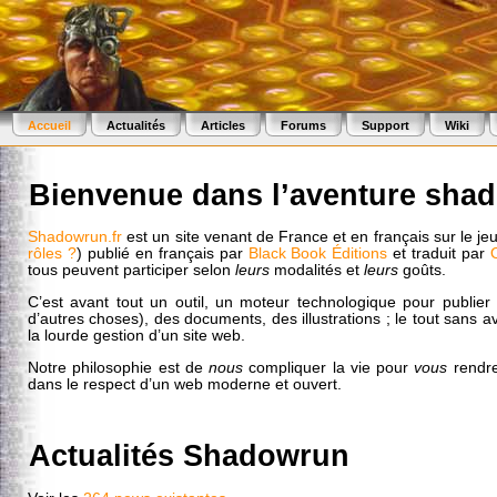
Accueil
Actualités
Articles
Forums
Support
Wiki
Bienvenue dans l’aventure shad
Shadowrun.fr
est un site venant de France et en français sur le je
rôles ?
) publié en français par
Black Book Éditions
et traduit par
tous peuvent participer selon
leurs
modalités et
leurs
goûts.
C’est avant tout un outil, un moteur technologique pour publier 
d’autres choses), des documents, des illustrations ; le tout sans 
la lourde gestion d’un site web.
Notre philosophie est de
nous
compliquer la vie pour
vous
rendre
dans le respect d’un web moderne et ouvert.
Actualités Shadowrun