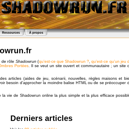
Ressources
À propos
owrun.fr
u de rôle
Shadowrun
(
qu’est-ce que Shadowrun ?
,
qu’est-ce qu’un jeu 
Ombres Portées
. Il se veut un site ouvert et communautaire ; un site 
des articles (aides de jeu, scénarii, nouvelles, règles maisons et bi
avoir besoin d’approcher la moindre balise
HTML
ou de se préoccuper 
 la vie de Shadowrun online la plus simple et la plus efficace possibl
Derniers articles