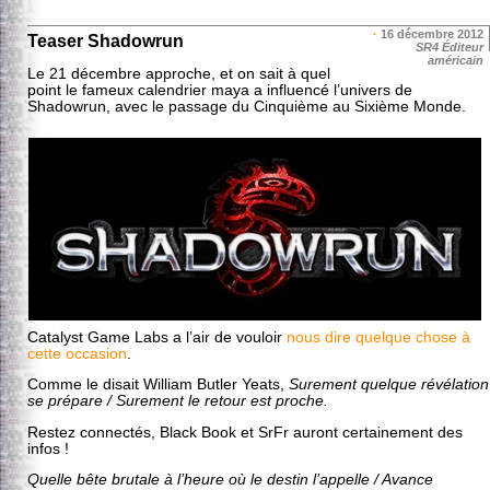
·
16 décembre 2012
Teaser Shadowrun
SR4 Éditeur
américain
Le 21 décembre approche, et on sait à quel
point le fameux calendrier maya a influencé l’univers de
Shadowrun, avec le passage du Cinquième au Sixième Monde.
Catalyst Game Labs a l’air de vouloir
nous dire quelque chose à
cette occasion
.
Comme le disait William Butler Yeats,
Surement quelque révélation
se prépare / Surement le retour est proche.
Restez connectés, Black Book et SrFr auront certainement des
infos !
Quelle bête brutale à l’heure où le destin l’appelle / Avance