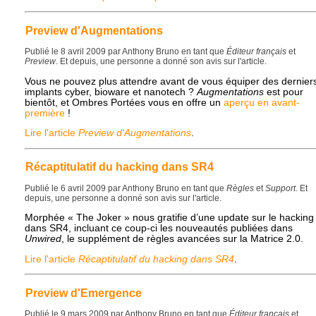
Preview d'Augmentations
Publié le 8 avril 2009 par Anthony Bruno en tant que
Éditeur français
et
Preview
. Et depuis, une personne a donné son avis sur l'article.
Vous ne pouvez plus attendre avant de vous équiper des dernier
implants cyber, bioware et nanotech ?
Augmentations
est pour
bientôt, et Ombres Portées vous en offre un
aperçu en avant-
première
!
Lire l'article
Preview d'Augmentations
.
Récaptitulatif du hacking dans SR4
Publié le 6 avril 2009 par Anthony Bruno en tant que
Règles
et
Support
. Et
depuis, une personne a donné son avis sur l'article.
Morphée « The Joker » nous gratifie d’une update sur le hacking
dans SR4, incluant ce coup-ci les nouveautés publiées dans
Unwired
, le supplément de règles avancées sur la Matrice 2.0.
Lire l'article
Récaptitulatif du hacking dans SR4
.
Preview d'Emergence
Publié le 9 mars 2009 par Anthony Bruno en tant que
Éditeur français
et