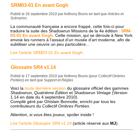
SRM03-01 En avant Gogh
Publié le 26 septembre 2010 par Anthony Bruno en tant que
Articles
et
Scénarios
.
La communauté française a encore frappé, cette fois-ci pour
traduire la suite des Shadowrun Missions de la 4e édition :
SRM
-
03-01 En avant Gogh
. Cette mission, qui se déroule à New York
envoie les runners à l’assaut d’un musée d’art moderne, afin de
subtiliser une oeuvre un peu particulière…
Lire l'article
SRM03-01 En avant Gogh
.
Glossaire SR4 v1.14
Publié le 17 septembre 2010 par Anthony Bruno (pour
Collectif Ombres
Portées
) en tant que
Support
et
Règles
.
Voici la
toute dernière version
du glossaire officiel des gammes
Shadowrun, Quatrième Édition
et
Shadowrun Vintage
(Version
1.14 en date du 4 septembre 2010).
Compilé géré par Ghislain Bonnotte, enrichi par tous les
contributeurs du
Collectif Ombres Portées
.
Attention, si vous êtes joueur, spoiler inside !
Lire l'article
Glossaire SR4 v1.14
(article réservé aux
MJ
).