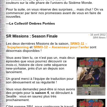
couleurs sur la ville phare de l’univers du Sixième Monde.
Pour la suite, on vous réserve des surprises… mais chut ! On va
commencer par tenir nos promesses avant de vous en faire de
nouvelles.
—Le Collectif Ombres Portées
·
16 avril 2012
SR Missions : Season Finale
SR4 News
Les deux dernières Missions de la saison,
SRM3-11 –
Sojaplanning
et
SRM3-12 – Ascenseur pour l’enfer
sont
désormais disponibles !
Vous avez bien lu, ce n’est pas un, mais deux
épisodes que vous pourrez découvrir ce
mois-ci, histoire de clore cette séquence
new-yorkaise, près d’un an depuis son
lancement.
Un grand merci à l‘équipe de traduction pour
son dévouement et sa régularité !
Vous vous demandez peut-être si nous avons
des projets pour la
saison 4
, se déroulant à
Seattle : vous en saurez plus très
prochainement.
Côté gamme SR4, nous continuons le travail