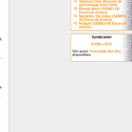
Shaman Chat (Dossier de
personnage Ismo SR4)
Bloody Mary (SRM03-00
Encerclé d'amis)
Morphée, the Joker (SRM03-
00 Encerclé d'amis)
Rolapin (SRM03-00 Encerclé
d'amis)
Syndication
à
ATOM
–
RSS
Voir aussi
l'ensemble des flux
disponibles.
e
,
.