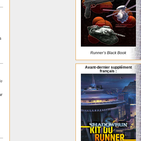
s
Runner’s Black Book
Avant-dernier supplément
français :
de
ur