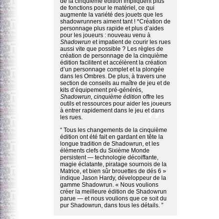
de la cinquième édition impliquent plus
de fonctions pour le matériel, ce qui
augmente la variété des jouets que les
shadowrunners aiment tant ! *Création de
personnage plus rapide et plus d’aides
pour les joueurs : nouveau venu à
Shadowrun
et impatient de courir les rues
aussi vite que possible ? Les règles de
création de personnage de la cinquième
édition facilitent et accélèrent la création
d’un personnage complet et la plongée
dans les Ombres. De plus, à travers une
section de conseils au maître de jeu et de
kits d‘équipement pré-générés,
Shadowrun, cinquième édition
offre les
outils et ressources pour aider les joueurs
à entrer rapidement dans le jeu et dans
les rues.
“ Tous les changements de la cinquième
édition ont été fait en gardant en tête la
longue tradition de Shadowrun, et les
éléments clefs du Sixième Monde
persistent — technologie décoiffante,
magie éclatante, piratage sournois de la
Matrice, et bien sûr brouettes de dés 6 »
indique Jason Hardy, développeur de la
gamme Shadowrun. « Nous voulions
créer la meilleure édition de Shadowrun
parue — et nous voulions que ce soit du
pur Shadowrun, dans tous les détails. ”