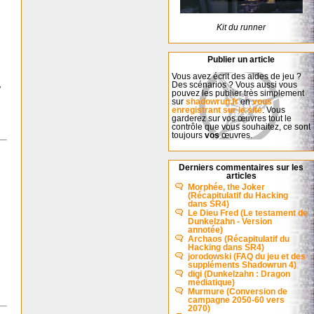
Kit du runner
Publier un article
Vous avez écrit des aides de jeu ?
,
Des scénarios ? Vous aussi vous
pouvez les publier très simplement
sur
shadowrun.fr
en
vous
enregistrant sur le site
. Vous
garderez sur vos œuvres tout le
contrôle que vous souhaitez, ce sont
toujours
vos
œuvres.
Derniers commentaires sur les
articles
Morphée, the Joker
(Récapitulatif du Hacking
dans SR4)
Le Dieu Fred (Le testament de
Dunkelzahn - Version
annotée)
Archaos (Récapitulatif du
Hacking dans SR4)
jorodowski (FAQ du jeu et des
suppléments Shadowrun 4)
digi (Dunkelzahn : Dragon
médiatique)
Murmure (Conversion de
campagne 2050-60 vers
2070)