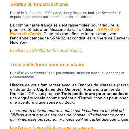
SRM03-00 Encerclé d'amis
Publié le 8 décembre 2009 par Anthony Bruno en tant que
Scénarios
. Et
depuis, 3 personnes ont donné leur avis sur l'article.
La communauté française s’est rassemblée pour traduire la
première Shadowrun Missions de la 4e édition :
SRM
-03-00
Encerclé d’amis
. Cette mission effectue la transition avec
l’ancienne campagne
SRM
-02, et conduit les runners de Denver 
New York.
Lire l'article
SRM03-00 Encerclé d'amis
.
Trois petits tours pour un cadavre
Publié le 26 septembre 2009 par Anthony Bruno en tant que
Scénarios
et
Éditeur français
.
Histoire de vous familiariser avec les Ombres de Marseille (décrit
en détail dans
Capitales des Ombres
), Romano Garnier de
l‘équipe d’OP vous propose
Trois petits tours pour un cadavre
une enquête idéale comme scénario d’introduction ou pour jouer
une aventure d’une soirée ou deux.
Les runners doivent mettre la main sur le cadavre d’un vieil ork
SINless avant que les services de l’hôpital n’incinèrent ce corps
qui n’intéresse personne… A moins qu’il ne cache quelque chose
Lire l'article
Trois petits tours pour un cadavre
.