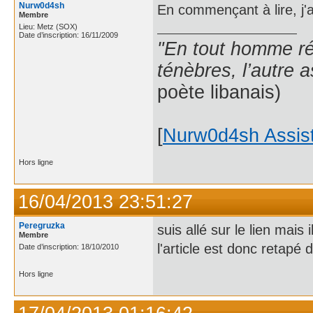
Nurw0d4sh
En commençant à lire, j'a
Membre
Lieu: Metz (SOX)
Date d’inscription: 16/11/2009
"En tout homme rés
ténèbres, l’autre 
poète libanais)
[
Nurw0d4sh Assis
Hors ligne
16/04/2013 23:51:27
Peregruzka
suis allé sur le lien mais 
Membre
l'article est donc retapé
Date d’inscription: 18/10/2010
Hors ligne