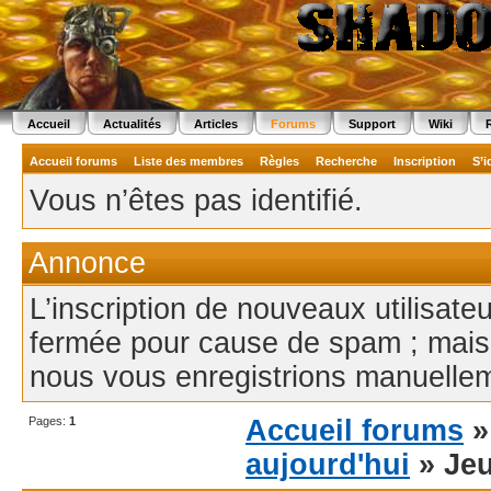
Accueil
Actualités
Articles
Forums
Support
Wiki
Accueil forums
Liste des membres
Règles
Recherche
Inscription
S’i
Vous n’êtes pas identifié.
Annonce
L’inscription de nouveaux utilisate
fermée pour cause de spam ; mais
nous vous enregistrions manuellem
Pages:
1
Accueil forums
aujourd'hui
» Jeu