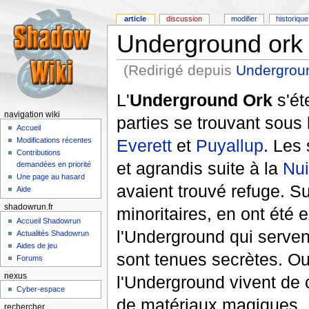
article
discussion
modifier
historique
Underground ork
(Redirigé depuis
Undergrou
L'
Underground Ork
s'ét
navigation wiki
parties se trouvant sous 
Accueil
Everett
et
Puyallup
. Les 
Modifications récentes
Contributions
et agrandis suite à la
Nui
demandées en priorité
Une page au hasard
avaient trouvé refuge. Su
Aide
shadowrun.fr
minoritaires, en ont été e
Accueil Shadowrun
l'Underground qui servent
Actualités Shadowrun
Aides de jeu
sont tenues secrètes. Ou
Forums
nexus
l'Underground vivent de
Cyber-espace
de matériaux magiques.
rechercher