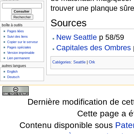
trouver une planque sûre
Sources
boîte à outils
Pages liées
New Seattle
p 58/59
Suivi des liens
Copier sur le serveur
Capitales des Ombres
Pages spéciales
Version imprimable
Lien permanent
Catégories
:
Seattle
|
Ork
autres langues
English
Deutsch
Dernière modification de ce
Cette page a ét
Contenu disponible sous
Pate