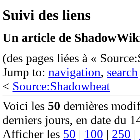
Suivi des liens
Un article de ShadowWiki
(des pages liées à « Source
Jump to:
navigation
,
search
<
Source:Shadowbeat
Voici les
50
dernières modif
derniers jours, en date du 
Afficher les
50
|
100
|
250
|