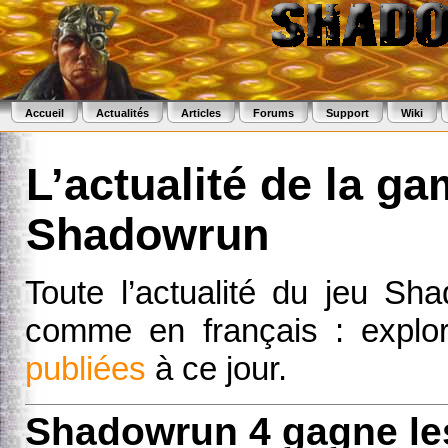
Accueil
Actualités
Articles
Forums
Support
Wiki
L’actualité de la g
Shadowrun
Toute l’actualité du jeu Sh
comme en français : expl
publiées
à ce jour.
Shadowrun 4 gagne le