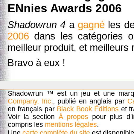
ENnies Awards 2006
Shadowrun 4
a
gagné
les d
2006
dans les catégories où
meilleur produit, et meilleurs 
Bravo à eux !
Shadowrun ™ est un jeu et une mar
Company, Inc.
, publié en anglais par
C
en français par
Black Book Éditions
et t
Voir la section
À propos
pour plus d'in
compris les
mentions légales
.
Une
carte complète du site
est disponible