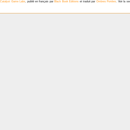
r
Catalyst Game Labs
, publié en français par
Black Book Éditions
et traduit par
Ombres Portées
. Voir la s