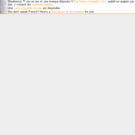
Shadowrun ™ est un jeu et une marque déposée ©
The Topps Company, Inc.
, publié en anglais pa
site, y compris les
mentions légales
.
Une
carte complète du site
est disponible.
You don't speak French? Here's a
description of this website
for you.