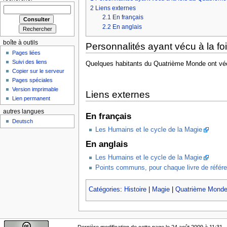
2
Liens externes
2.1
En français
2.2
En anglais
boîte à outils
Personnalités ayant vécu à la f
Pages liées
Suivi des liens
Quelques habitants du Quatrième Monde ont vé
Copier sur le serveur
Pages spéciales
Version imprimable
Liens externes
Lien permanent
autres langues
En français
Deutsch
Les Humains et le cycle de la Magie
En anglais
Les Humains et le cycle de la Magie
Points communs, pour chaque livre de référe
Catégories
:
Histoire
|
Magie
|
Quatrième Mond