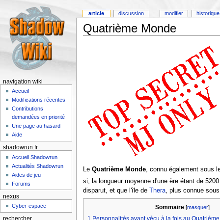
article
discussion
modifier
historique
Quatrième Monde
navigation wiki
Accueil
Modifications récentes
Contributions
demandées en priorité
Une page au hasard
Aide
shadowrun.fr
Accueil Shadowrun
Actualités Shadowrun
Le
Quatrième Monde
, connu également sous l
Aides de jeu
si, la longueur moyenne d'une ère étant de 5200
Forums
disparut, et que l'île de
Thera
, plus connue sous
nexus
Cyber-espace
Sommaire
[
masquer
]
1
Personnalités ayant vécu à la fois au Quatrièm
rechercher