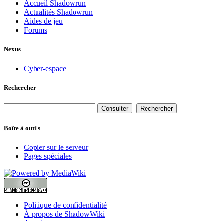
Accueil Shadowrun
Actualités Shadowrun
Aides de jeu
Forums
Nexus
Cyber-espace
Rechercher
Boîte à outils
Copier sur le serveur
Pages spéciales
Politique de confidentialité
À propos de ShadowWiki