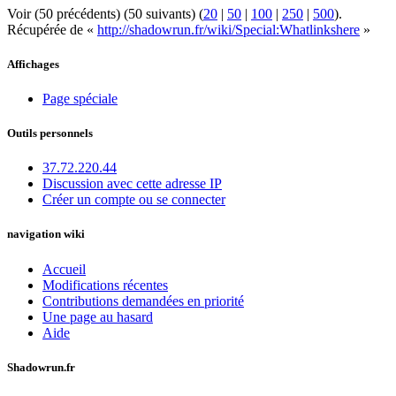
Voir (50 précédents) (50 suivants) (
20
|
50
|
100
|
250
|
500
).
Récupérée de «
http://shadowrun.fr/wiki/Special:Whatlinkshere
»
Affichages
Page spéciale
Outils personnels
37.72.220.44
Discussion avec cette adresse IP
Créer un compte ou se connecter
navigation wiki
Accueil
Modifications récentes
Contributions demandées en priorité
Une page au hasard
Aide
Shadowrun.fr