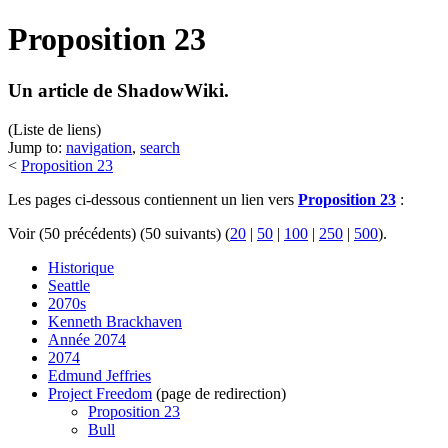
Proposition 23
Un article de ShadowWiki.
(Liste de liens)
Jump to:
navigation
,
search
<
Proposition 23
Les pages ci-dessous contiennent un lien vers
Proposition 23
:
Voir (50 précédents) (50 suivants) (
20
|
50
|
100
|
250
|
500
).
Historique
Seattle
2070s
Kenneth Brackhaven
Année 2074
2074
Edmund Jeffries
Project Freedom
(page de redirection)
Proposition 23
Bull