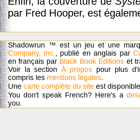
Enfin, la couverture de
Syste
par Fred Hooper, est égalem
Shadowrun ™ est un jeu et une mar
Company, Inc.
, publié en anglais par
C
en français par
Black Book Éditions
et t
Voir la section
À propos
pour plus d'in
compris les
mentions légales
.
Une
carte complète du site
est disponible
You don't speak French? Here's a
desc
you.