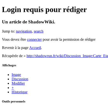
Login requis pour rédiger
Un article de ShadowWiki.
Jump to:
navigation
,
search
Vous devez être
connecter
pour avoir la permission de rédiger
Revenir à la page
Accueil
.
Récupérée de «
http://shadowrun.fr/wiki/Discussion_Image:Carte_
Affichages
Image
Discussion
Modifier
+
Historique
Outils personnels