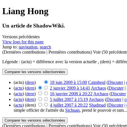
Liang Hong
Un article de ShadowWiki.
Versions précédentes
View logs for this page
Jump to:
navigation
,
search
(Dernières contributions | Premières contributions) Voir (50 précédents
Légende : (actu) = différence avec la version actuelle , (dern) = diff
(actu) (
dern
)
18 juin 2009 à 15:00
Caimbeul
(
Discuter
|
(
actu
) (
dern
)
2 janvier 2009 à 14:41
Archaos
(
Discuter
|
(
actu
) (
dern
)
16 janvier 2008 à 20:22
Archaos
(
Discuter
(
actu
) (
dern
)
5 juillet 2007 à 15:19
Archaos
(
Discuter
|
c
(
actu
) (dern)
4 juillet 2007 à 20:22
Shadmad
(
Discuter
|
simple officier de l'armée du
Sichuan
, prend le pouvoir et ram...
(Dernières contributions | Premières contributions) Voir (50 précédents