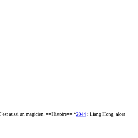
C'est aussi un magicien. ==Histoire== *
2044
: Liang Hong, alors