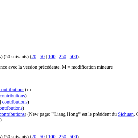
) (50 suivants) (
20
|
50
|
100
|
250
|
500
).
érence avec la version précédente, M = modification mineure
contributions
)
m
contributions
)
|
contributions
)
ontributions
)
contributions
)
(New page: '''Liang Hong''' est le président du
Sichuan
. 
)
) (50 suivants) (
20
|
50
|
100
|
250
|
500
).