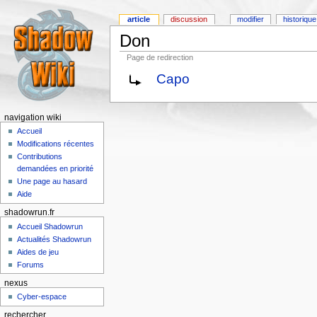
article
discussion
modifier
historique
Don
Page de redirection
Capo
navigation wiki
Accueil
Modifications récentes
Contributions
demandées en priorité
Une page au hasard
Aide
shadowrun.fr
Accueil Shadowrun
Actualités Shadowrun
Aides de jeu
Forums
nexus
Cyber-espace
rechercher