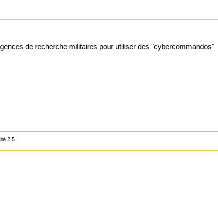
 agences de recherche militaires pour utiliser des "cybercommandos"
ité 2.5
.