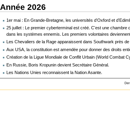
Année 2026
1er mai : En
Grande-Bretagne
, les universités d'Oxford et d'
Edim
25 juillet : Le premier
cyberterminal
est créé. C'est une chambre d'
dans les systèmes ennemis. Les premiers volontaires deviennent
Les
Chevaliers de la Rage
apparaissent dans Southwark près d
Aux
USA
, la constitution est amendée pour donner des droits ent
Création de la Ligue Mondiale de
Conflit Urbain
(
World Combat Cy
En
Russie
, Boris Kropunin devient Secrétaire Général.
Les
Nations Unies
reconnaissent la
Nation Asante
.
Der