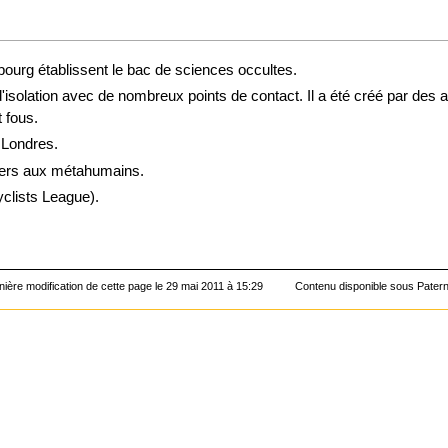
bourg
établissent le bac de
sciences occultes
.
isolation avec de nombreux points de contact. Il a été créé par des
 fous.
e
Londres
.
iers aux
métahumains
.
clists League
).
nière modification de cette page le 29 mai 2011 à 15:29
Contenu disponible sous
Patern