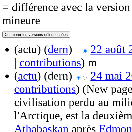
= différence avec la versio
mineure
(actu) (
dern
)
22 août 
|
contributions
)
m
(
actu
) (dern)
24 mai 2
contributions
)
(New page:
civilisation perdu au mil
l'Arctique, est la deuxiè
Athabaskan
après
Edmon