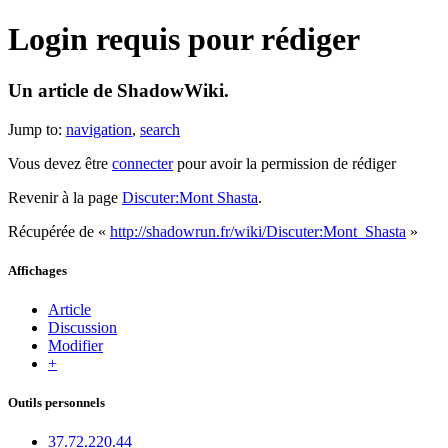
Login requis pour rédiger
Un article de ShadowWiki.
Jump to:
navigation
,
search
Vous devez être
connecter
pour avoir la permission de rédiger
Revenir à la page
Discuter:Mont Shasta
.
Récupérée de «
http://shadowrun.fr/wiki/Discuter:Mont_Shasta
»
Affichages
Article
Discussion
Modifier
+
Outils personnels
37.72.220.44