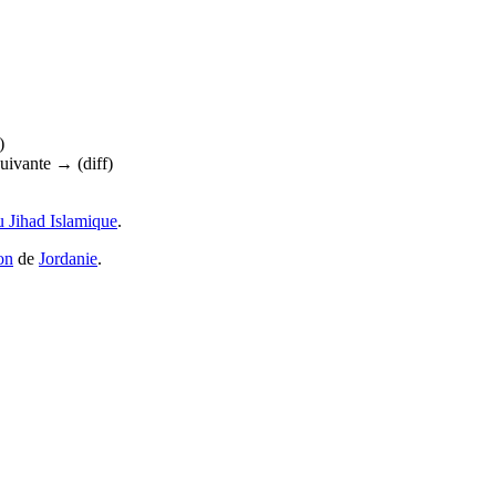
)
suivante → (diff)
 Jihad Islamique
.
on
de
Jordanie
.