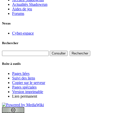
Actualités Shadowrun
Aides de jeu
Forums
Nexus
Cyber-espace
Rechercher
Boîte à outils
Pages liées
Suivi des liens
Copier sur le serveur
Pages spéciales
Version imprimable
Lien permanent