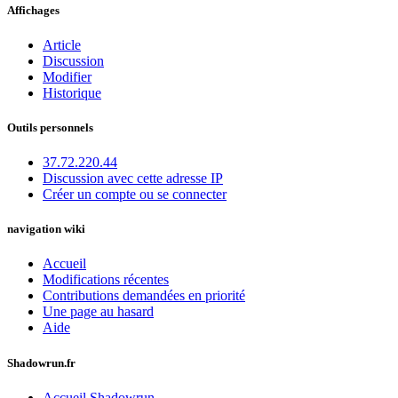
Affichages
Article
Discussion
Modifier
Historique
Outils personnels
37.72.220.44
Discussion avec cette adresse IP
Créer un compte ou se connecter
navigation wiki
Accueil
Modifications récentes
Contributions demandées en priorité
Une page au hasard
Aide
Shadowrun.fr
Accueil Shadowrun