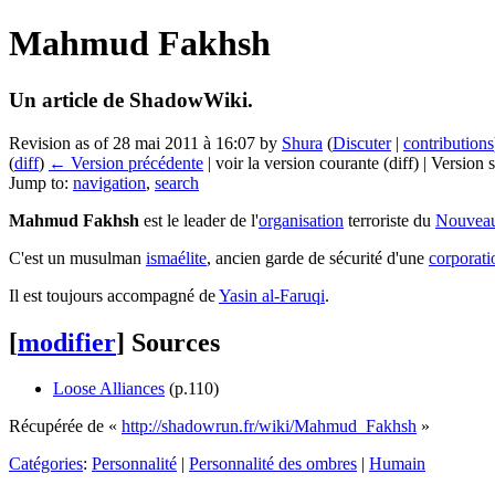
Mahmud Fakhsh
Un article de ShadowWiki.
Revision as of 28 mai 2011 à 16:07 by
Shura
(
Discuter
|
contributions
(
diff
)
← Version précédente
| voir la version courante (diff) | Version 
Jump to:
navigation
,
search
Mahmud Fakhsh
est le leader de l'
organisation
terroriste du
Nouveau
C'est un musulman
ismaélite
, ancien garde de sécurité d'une
corporati
Il est toujours accompagné de
Yasin al-Faruqi
.
[
modifier
]
Sources
Loose Alliances
(p.110)
Récupérée de «
http://shadowrun.fr/wiki/Mahmud_Fakhsh
»
Catégories
:
Personnalité
|
Personnalité des ombres
|
Humain