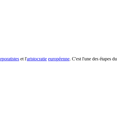
rporatistes
et l'
aristocratie
européenne
. C'est l'une des étapes du