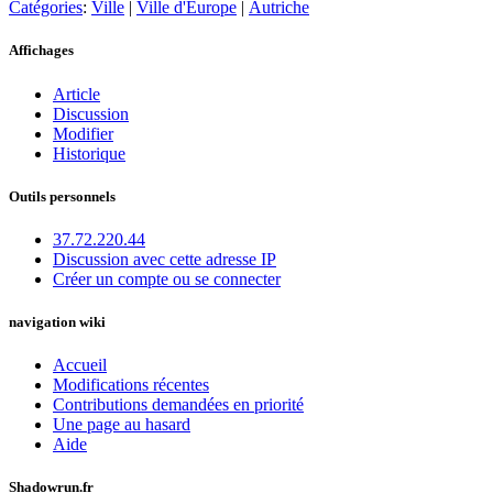
Catégories
:
Ville
|
Ville d'Europe
|
Autriche
Affichages
Article
Discussion
Modifier
Historique
Outils personnels
37.72.220.44
Discussion avec cette adresse IP
Créer un compte ou se connecter
navigation wiki
Accueil
Modifications récentes
Contributions demandées en priorité
Une page au hasard
Aide
Shadowrun.fr