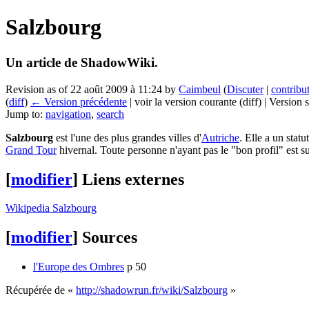
Salzbourg
Un article de ShadowWiki.
Revision as of 22 août 2009 à 11:24 by
Caimbeul
(
Discuter
|
contribu
(
diff
)
← Version précédente
| voir la version courante (diff) | Version 
Jump to:
navigation
,
search
Salzbourg
est l'une des plus grandes villes d'
Autriche
. Elle a un stat
Grand Tour
hivernal. Toute personne n'ayant pas le "bon profil" est sur
[
modifier
]
Liens externes
Wikipedia Salzbourg
[
modifier
]
Sources
l'Europe des Ombres
p 50
Récupérée de «
http://shadowrun.fr/wiki/Salzbourg
»