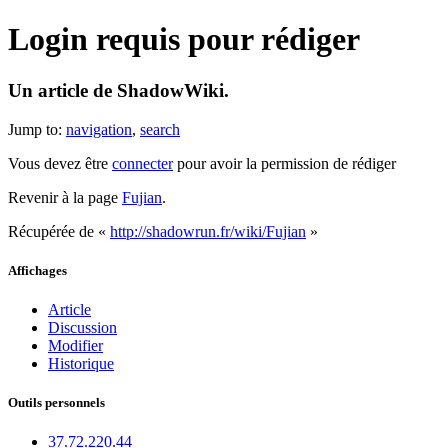
Login requis pour rédiger
Un article de ShadowWiki.
Jump to:
navigation
,
search
Vous devez être
connecter
pour avoir la permission de rédiger
Revenir à la page
Fujian
.
Récupérée de «
http://shadowrun.fr/wiki/Fujian
»
Affichages
Article
Discussion
Modifier
Historique
Outils personnels
37.72.220.44