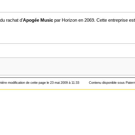
t du rachat d'
Apogée Music
par
Horizon
en
2069
. Cette entreprise es
nière modification de cette page le 23 mai 2009 à 11:33
Contenu disponible sous
Patern