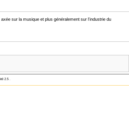
t axée sur la
musique
et plus généralement sur l'industrie du
ité 2.5
.