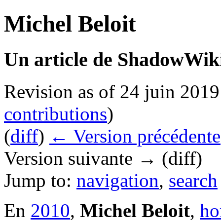
Michel Beloit
Un article de ShadowWiki
Revision as of 24 juin 201
contributions
)
(
diff
)
← Version précédente
Version suivante → (diff)
Jump to:
navigation
,
search
En
2010
,
Michel Beloit
,
ho