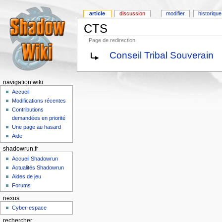
article
discussion
modifier
historique
CTS
Page de redirection
Conseil Tribal Souverain
navigation wiki
Accueil
Modifications récentes
Contributions
demandées en priorité
Une page au hasard
Aide
shadowrun.fr
Accueil Shadowrun
Actualités Shadowrun
Aides de jeu
Forums
nexus
Cyber-espace
rechercher