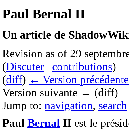
Paul Bernal II
Un article de ShadowWiki
Revision as of 29 septembr
(
Discuter
|
contributions
)
(
diff
)
← Version précédente
Version suivante → (diff)
Jump to:
navigation
,
search
Paul
Bernal
II
est le prési