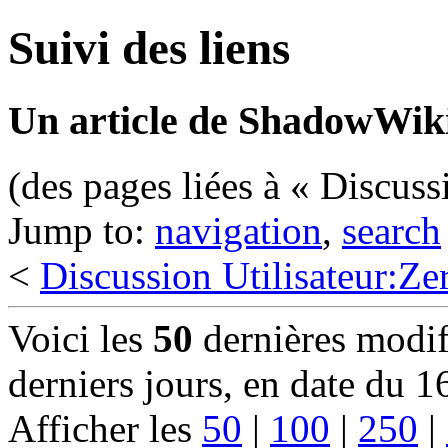
Suivi des liens
Un article de ShadowWiki
(des pages liées à « Discuss
Jump to:
navigation
,
search
<
Discussion Utilisateur:Ze
Voici les
50
dernières modif
derniers jours, en date du 
Afficher les
50
|
100
|
250
|