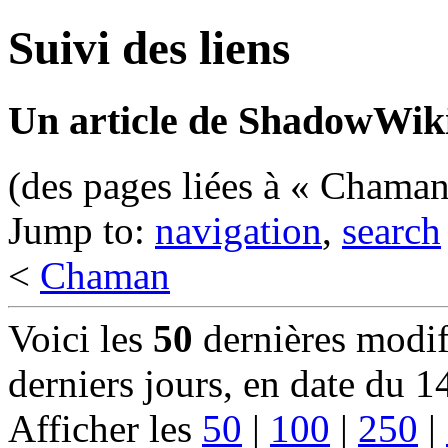
Suivi des liens
Un article de ShadowWiki
(des pages liées à « Chaman
Jump to:
navigation
,
search
<
Chaman
Voici les
50
dernières modif
derniers jours, en date du 
Afficher les
50
|
100
|
250
|