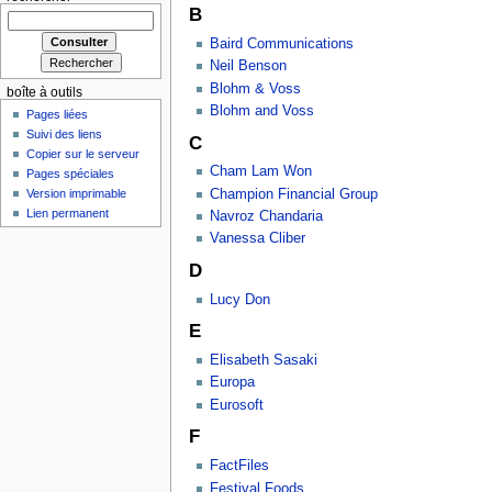
B
Baird Communications
Neil Benson
Blohm & Voss
boîte à outils
Blohm and Voss
Pages liées
Suivi des liens
C
Copier sur le serveur
Cham Lam Won
Pages spéciales
Champion Financial Group
Version imprimable
Lien permanent
Navroz Chandaria
Vanessa Cliber
D
Lucy Don
E
Elisabeth Sasaki
Europa
Eurosoft
F
FactFiles
Festival Foods