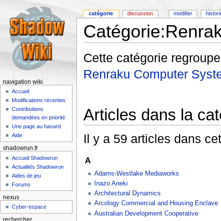
catégorie
discussion
modifier
histor
Catégorie:Renra
Cette catégorie regroupe 
Renraku Computer Syst
navigation wiki
Accueil
Modifications récentes
Articles dans la ca
Contributions
demandées en priorité
Une page au hasard
Il y a 59 articles dans ce
Aide
shadowrun.fr
Accueil Shadowrun
A
Actualités Shadowrun
Adams-Westlake Mediaworks
Aides de jeu
Inazo Aneki
Forums
Architectural Dynamics
nexus
Arcology Commercial and Housing Enclave
Cyber-espace
Australian Development Cooperative
rechercher