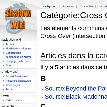
catégorie
discussion
modifier
histor
Catégorie:Cross 
Les éléments communs 
Cross Over
(intersection
navigation wiki
Accueil
Modifications récentes
Articles dans la ca
Contributions
demandées en priorité
Une page au hasard
Il y a 5 articles dans cet
Aide
shadowrun.fr
B
Accueil Shadowrun
Actualités Shadowrun
Aides de jeu
Source:Beyond the Pa
Forums
Source:Black Madonn
nexus
Cyber-espace
C
rechercher