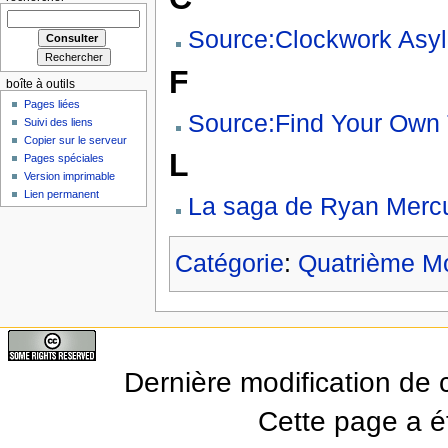
Source:Clockwork Asy
F
boîte à outils
Pages liées
Source:Find Your Own 
Suivi des liens
Copier sur le serveur
L
Pages spéciales
Version imprimable
Lien permanent
La saga de Ryan Merc
Catégorie
:
Quatrième M
Dernière modification de 
Cette page a ét