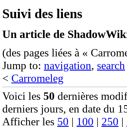
Suivi des liens
Un article de ShadowWiki
(des pages liées à « Carrom
Jump to:
navigation
,
search
<
Carromeleg
Voici les
50
dernières modif
derniers jours, en date du 
Afficher les
50
|
100
|
250
|