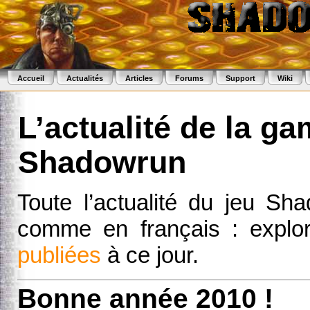
Accueil
Actualités
Articles
Forums
Support
Wiki
L’actualité de la g
Shadowrun
Toute l’actualité du jeu Sh
comme en français : expl
publiées
à ce jour.
Bonne année 2010 !