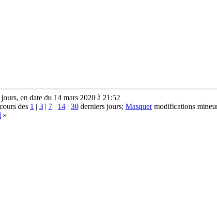
 jours, en date du 14 mars 2020 à 21:52
 cours des
1
|
3
|
7
|
14
|
30
derniers jours;
Masquer
modifications mineur
d
»