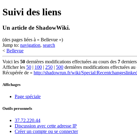
Suivi des liens
Un article de ShadowWiki.
(des pages liées à « Bellevue »)
Jump to:
navigation
,
search
<
Bellevue
Voici les
50
dernières modifications effectuées au cours des
7
derniers
Afficher les
50
|
100
|
250
|
500
dernières modifications effectuées au
Récupérée de «
http://shadowrun.fr/wiki/Special:Recentchangeslinke
Affichages
Page spéciale
Outils personnels
37.72.220.44
Discussion avec cette adresse IP
Créer un compte ou se connecter