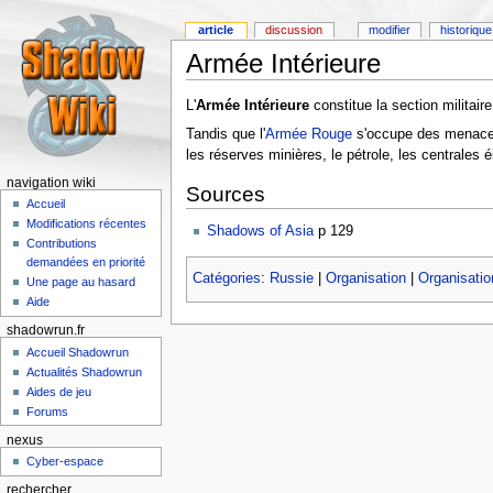
article
discussion
modifier
historique
Armée Intérieure
L'
Armée Intérieure
constitue la section militair
Tandis que l'
Armée Rouge
s'occupe des menaces 
les réserves minières, le pétrole, les centrales 
navigation wiki
Sources
Accueil
Modifications récentes
Shadows of Asia
p 129
Contributions
demandées en priorité
Catégories
:
Russie
|
Organisation
|
Organisati
Une page au hasard
Aide
shadowrun.fr
Accueil Shadowrun
Actualités Shadowrun
Aides de jeu
Forums
nexus
Cyber-espace
rechercher