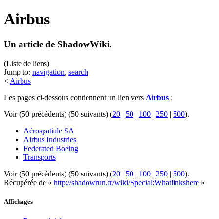
Airbus
Un article de ShadowWiki.
(Liste de liens)
Jump to:
navigation
,
search
<
Airbus
Les pages ci-dessous contiennent un lien vers
Airbus
:
Voir (50 précédents) (50 suivants) (
20
|
50
|
100
|
250
|
500
).
Aérospatiale SA
Airbus Industries
Federated Boeing
Transports
Voir (50 précédents) (50 suivants) (
20
|
50
|
100
|
250
|
500
).
Récupérée de «
http://shadowrun.fr/wiki/Special:Whatlinkshere
»
Affichages